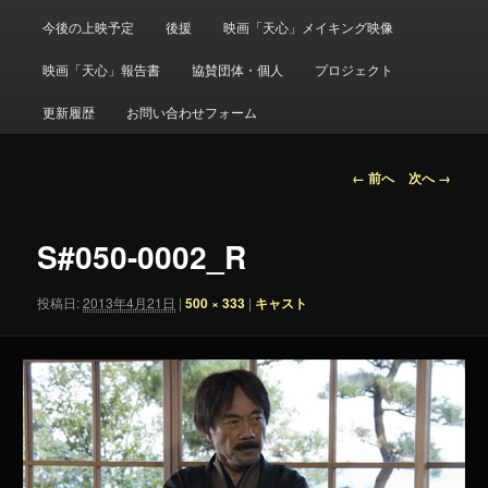
メ
ニ
今後の上映予定
後援
映画「天心」メイキング映像
ュ
ー
映画「天心」報告書
協賛団体・個人
プロジェクト
更新履歴
お問い合わせフォーム
画
← 前へ
次へ →
像
ナ
ビ
S#050-0002_R
ゲ
ー
投稿日:
2013年4月21日
|
500 × 333
|
キャスト
シ
ョ
ン