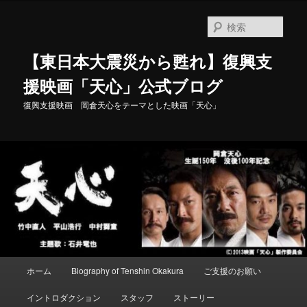
メ
イ
検
ン
索
コ
【東日本大震災から甦れ】復興支
ン
テ
援映画「天心」公式ブログ
ン
復興支援映画 岡倉天心をテーマとした映画「天心」
ツ
へ
移
動
メ
ホーム
Biography of Tenshin Okakura
ご支援のお願い
イ
ン
イントロダクション
スタッフ
ストーリー