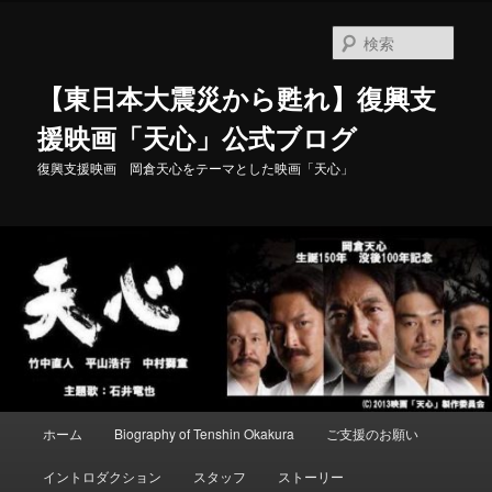
メ
イ
検
ン
索
コ
【東日本大震災から甦れ】復興支
ン
テ
援映画「天心」公式ブログ
ン
復興支援映画 岡倉天心をテーマとした映画「天心」
ツ
へ
移
動
メ
ホーム
Biography of Tenshin Okakura
ご支援のお願い
イ
ン
イントロダクション
スタッフ
ストーリー