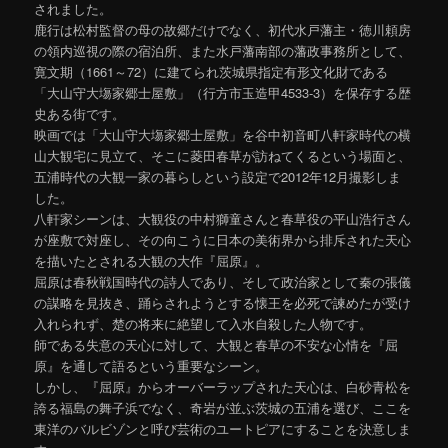
されました。
鹿行は松村監督の母の故郷だけでなく、初代水戸藩主・徳川頼房
の領内巡視の際の宿泊所、また水戸藩南部の藩政事務所として、
寛文期（1661～72）に建てられ茨城県指定有形文化財である
「大山守大塲家郷士屋敷」（行方市玉造甲4533-3）を保存する歴
史ある街です。
映画では「大山守大塲家郷士屋敷」を谷中初音町八軒家時代の横
山大観宅に見立て、そこに菱田春草が訪ねてくるという場面と、
五浦時代の大観一家の暮らしという設定で2012年12月撮影しま
した。
八軒家シーンは、大観役の中村獅童さんと春草役の平山浩行さん
が座敷で対座し、その向こうに日本の美術界から排斥された天心
を描いたとされる大観の大作『屈原』。
屈原は春秋戦国時代の詩人であり、そして政治家として秦の張儀
の謀略を見抜き、踊らされようとする懐王を必死で諫めたが受け
入れられず、楚の将来に絶望して入水自殺した人物です。
師である失意の天心に対して、大観と春草の不安な心情を『屈
原』を通して語るという重要なシーン。
しかし、『屈原』からオーバーラップされた天心は、白砂青松を
誇る福島の舞子浜でなく、奇岩が並ぶ茨城の五浦を選び、ここを
東洋のバルビゾンと呼び芸術のユートピアにすることを決意しま