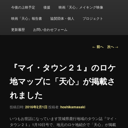
メ
ニ
今後の上映予定
後援
映画「天心」メイキング映像
ュ
ー
映画「天心」報告書
協賛団体・個人
プロジェクト
更新履歴
お問い合わせフォーム
投
←
前へ
次へ
→
稿
ナ
ビ
『マイ・タウン２１』のロケ
ゲ
ー
地マップに「天心」が掲載さ
シ
ョ
れました
ン
投稿日時:
2016年2月1日
投稿者:
hoshikamasaki
いつもお世話になっています茨城県鹿行地域のタウン誌『マイ・
タウン２１』1月10日号で、地元のロケ地紹介で「天心」が掲載