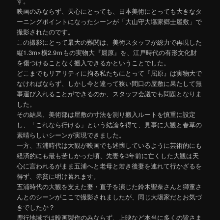
す。
映画のみならず、天心にとっても、日本美術にとっても大きなタ
ーニングポイントになったシーンが「大山守大塲家郷士屋敷」で
撮影されたのです。
この撮影にとって最大の難関は、美術スタッフが総力で再現した
縦1.3m×横2.9ｍもの実物大『屈原』を、江戸時代の有形文化財
を傷つけることなく搬入できるかということでした。
どこまでもリアリティに拘る私たちにとって『屈原』は実物大で
なければならず、しかし今と違って狭い間口の屋敷に果たして無
事運び入れることができるのか、スタッフ会議でも問題となりま
した。
その結果、美術部は屋敷の寸法を測り搬入ルートを慎重に設定
し、「これなら行ける」という結論を得て、見事に大観と春草の
素晴らしいシーンが実現できました。
一方、五浦時代は大観が映画でも述懐しているように芸術的にも
経済的にも最も苦しかった頃、先妻を3年前に亡くした大観は天
心に言われるがまま五浦へと老母と若き後妻を連れて行かざるを
得ず、赤貧に明け暮れます。
五浦時代の大観を支えた妻・直子を演じた鈴木聖奈さんと獅童さ
んとのシーンがここで撮影されましたが、同じ大塲家だとお気づ
きでしたか？
鹿行地域では映画製作のみならず、上映など本当に多くの皆さま