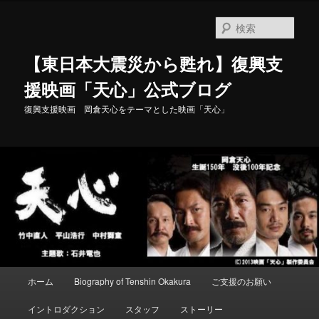
メ
イ
検
ン
索
コ
【東日本大震災から甦れ】復興支
ン
テ
援映画「天心」公式ブログ
ン
復興支援映画 岡倉天心をテーマとした映画「天心」
ツ
へ
移
動
メ
ホーム
Biography of Tenshin Okakura
ご支援のお願い
イ
ン
イントロダクション
スタッフ
ストーリー