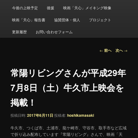
メ
ニ
今後の上映予定
後援
映画「天心」メイキング映像
ュ
ー
映画「天心」報告書
協賛団体・個人
プロジェクト
更新履歴
お問い合わせフォーム
投
←
前へ
次へ
→
稿
ナ
ビ
常陽リビングさんが平成29年
ゲ
ー
7月8日（土）牛久市上映会を
シ
ョ
掲載！
ン
投稿日時:
2017年6月11日
投稿者:
hoshikamasaki
牛久市、つくば市、土浦市、龍ケ崎市、守谷市、取手市など広域
で折り込み配布しています『常陽リビング』さんで、映画「天