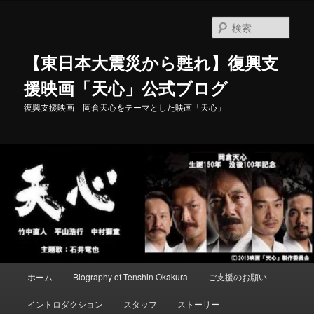
メ
イ
検
ン
索
コ
【東日本大震災から甦れ】復興支
ン
テ
援映画「天心」公式ブログ
ン
復興支援映画 岡倉天心をテーマとした映画「天心」
ツ
へ
移
動
メ
ホーム
Biography of Tenshin Okakura
ご支援のお願い
イ
ン
イントロダクション
スタッフ
ストーリー