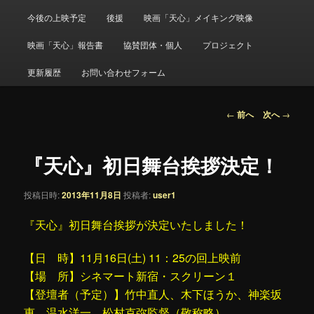
メ
ニ
今後の上映予定
後援
映画「天心」メイキング映像
ュ
ー
映画「天心」報告書
協賛団体・個人
プロジェクト
更新履歴
お問い合わせフォーム
投
←
前へ
次へ
→
稿
ナ
ビ
『天心』初日舞台挨拶決定！
ゲ
ー
投稿日時:
2013年11月8日
投稿者:
user1
シ
ョ
『天心』初日舞台挨拶が決定いたしました！
ン
【日 時】11月16日(土) 11：25の回上映前
【場 所】シネマート新宿・スクリーン１
【登壇者（予定）】竹中直人、木下ほうか、神楽坂
恵、温水洋一、松村克弥監督（敬称略）